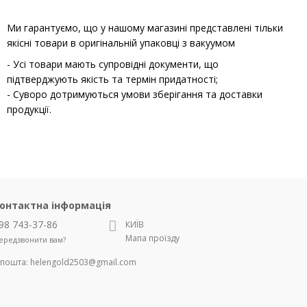
Ми гарантуємо, що у нашому магазині представлені тільки
якісні товари в оригінальній упаковці з вакуумом
- Усі товари мають супровідні документи, що
підтверджують якість та термін придатності;
- Суворо дотримуються умови зберігання та доставки
продукції.
онтактна інформація
98 743-37-86
КИЇВ
Мапа проїзду
ередзвонити вам?
-пошта:
helengold2503@gmail.com