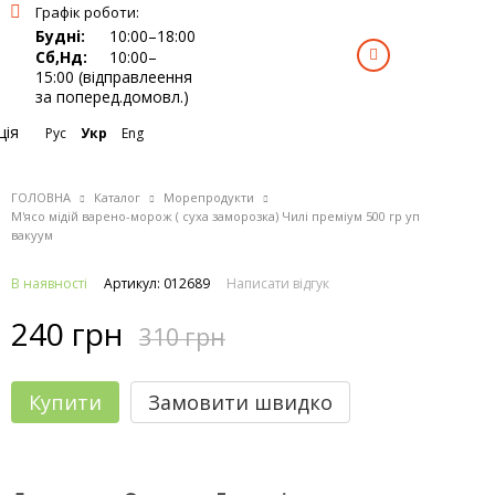
Графік роботи:
Будні:
10:00–18:00
0
Сб,Нд:
10:00–
15:00 (відправлеення
за поперед.домовл.)
ція
Рус
Укр
Eng
ГОЛОВНА
Каталог
Морепродукти
М'ясо мідій варено-морож ( суха заморозка) Чилі преміум 500 гр уп
вакуум
В наявності
Артикул: 012689
Написати відгук
240 грн
310 грн
Купити
Замовити швидко