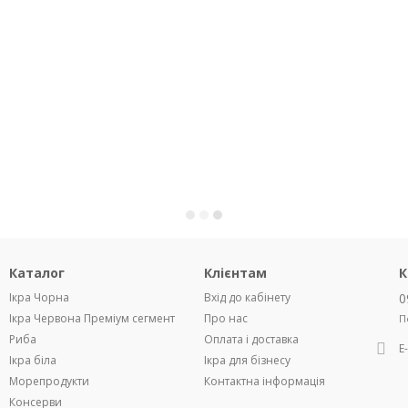
Каталог
Клієнтам
К
Ікра Чорна
Вхід до кабінету
0
Ікра Червона Преміум сегмент
Про нас
П
Риба
Оплата і доставка
Е
Ікра біла
Ікра для бізнесу
Морепродукти
Контактна інформація
Консерви