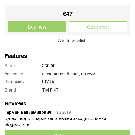
€
47
Buy now
Quick order
Add to wishlist
Features
Вес, г
230.00
Упаковка
стеклянная банка, вакуум
Вид рыбы
ЩУКА
Brand
ТМ РКП
Reviews
1
Герман Вениаминович
19 2 2019
супер! под стопарик запотевшей заходит...ляжки
обдрыстать!