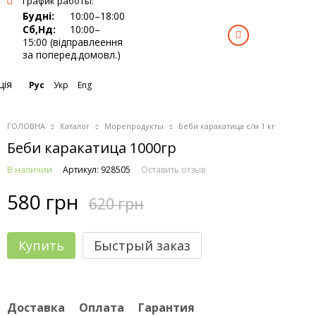
График работы:
Будні:
10:00–18:00
Сб,Нд:
10:00–
0
15:00 (відправлеення
за поперед.домовл.)
ція
Рус
Укр
Eng
ГОЛОВНА
Каталог
Морепродукты
Беби каракатица с/м 1 кг
Беби каракатица 1000гр
В наличии
Артикул: 928505
Оставить отзыв
580 грн
620 грн
Купить
Быстрый заказ
Доставка
Оплата
Гарантия