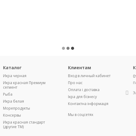
Каталог
Клиентам
К
Икра черная
Вход в личный кабинет
0
Икра красная Премиум
Про нас
П
сегмент
Оплата і доставка
Э
Рыба
Ікра для бізнесу
Икра белая
Контактна інформація
Морепродукты
Мы в соцсетях
Консервы
Икра красная стандарт
(другие ТМ)