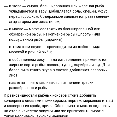
в желе — сырая, бланшированная или жареная рыба
укладывается в тару, добавляется соль, специи, уксус,
перец горошком. Содержимое заливается разведенным
агар-агаром или желатином;
в масле — могут состоять из бланшированной или
обжаренной рыбы, из копченой рыбы (шпроты) или
подсушенной рыбы (сардины);
в томатном соусе — производятся из любого вида
морской и речной рыбы;
в собственном соку — для изготовления применяются
жирные сорта рыбы: лосось, тунец, скумбрия и т.д. Для
более пикантного вкуса в состав добавляют лавровый
лист;
паштеты — изготавливаются из печени трески,
ракообразных и рыбы.
К разновидностям рыбных консерв стоит добавить
консервы с овощами (помидорами, перцем, морковью и т.д.)
и консервы из краба, криля. Оба варианта можно подавать
на стол в качестве закуски или же приготовить пирог с
такой необычной, вкусной начинкой.